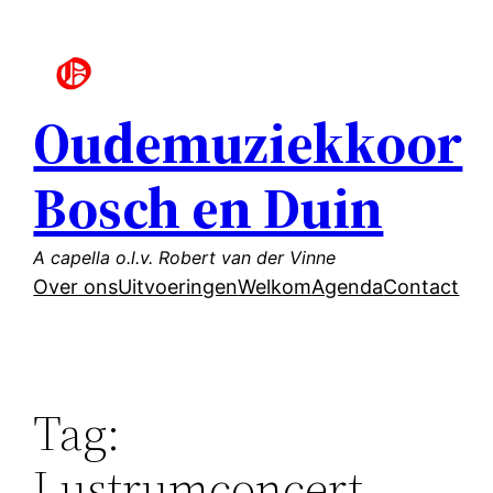
Ga
naar
de
inhoud
Oudemuziekkoor
Bosch en Duin
A capella o.l.v. Robert van der Vinne
Over ons
Uitvoeringen
Welkom
Agenda
Contact
Tag:
Lustrumconcert