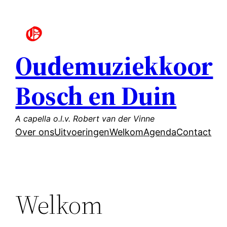
Ga
naar
de
inhoud
Oudemuziekkoor
Bosch en Duin
A capella o.l.v. Robert van der Vinne
Over ons
Uitvoeringen
Welkom
Agenda
Contact
Welkom