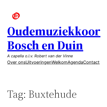
Ga
naar
de
inhoud
Oudemuziekkoor
Bosch en Duin
A capella o.l.v. Robert van der Vinne
Over ons
Uitvoeringen
Welkom
Agenda
Contact
Tag:
Buxtehude