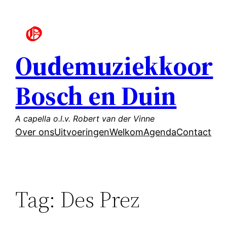
Ga
naar
de
inhoud
Oudemuziekkoor
Bosch en Duin
A capella o.l.v. Robert van der Vinne
Over ons
Uitvoeringen
Welkom
Agenda
Contact
Tag:
Des Prez